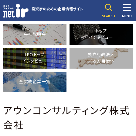
投資家のための
企業情報サイト
SEARCH
MENU
トップ
会社説明会
インタビュー
IPOトップ
独立行政法人
インタビュー
／地方自治体
全掲載企業一覧
アウンコンサルティング株式
会社