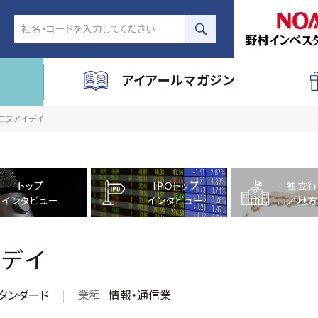
アイアールマガジン
社エヌアイデイ
トップ
IPOトップ
独立行
インタビュー
インタビュー
／地方
デイ
タンダード
業種
情報・通信業