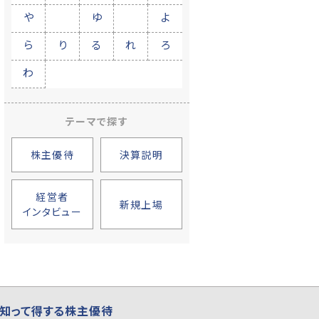
や
ゆ
よ
ら
り
る
れ
ろ
わ
テーマで探す
株主優待
決算説明
経営者
新規上場
インタビュー
知って得する株主優待