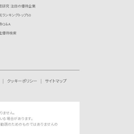
底研究 注目の優待企業
気ランキングトップ50
待Q&A
主優待検索
クッキーポリシー
サイトマップ
りません。
いる場合があります。
資勧誘のためのものではありませんの