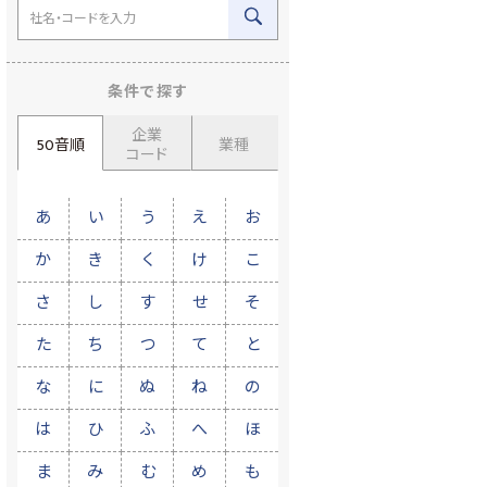
条件で探す
企業
50音順
業種
コード
あ
い
う
え
お
か
き
く
け
こ
さ
し
す
せ
そ
た
ち
つ
て
と
な
に
ぬ
ね
の
は
ひ
ふ
へ
ほ
ま
み
む
め
も