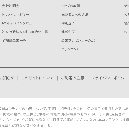
会社説明会
トップの素顔
徹
トップインタビュー
先駆者たちの大地
人
IPOトップインタビュー
特別企画
優
独立行政法人/地方自治体一覧
連載企画
株
全掲載企業一覧
企業プレゼンテーション
バックナンバー
お知らせ
このサイトについて
ご利用の注意
プライバシーポリシー
Rは収録コンテンツの内容について、正確性、相当性、その他一切の責任を負うものではあ
に掲載の動画、静止画、記事等の情報は、収録時点のものであり、その後、変更されて
は、会社のHPをご覧になるなどご自身でご確認ください。 なお、本コンテンツは投
報を基に投資をなされる場合にも、