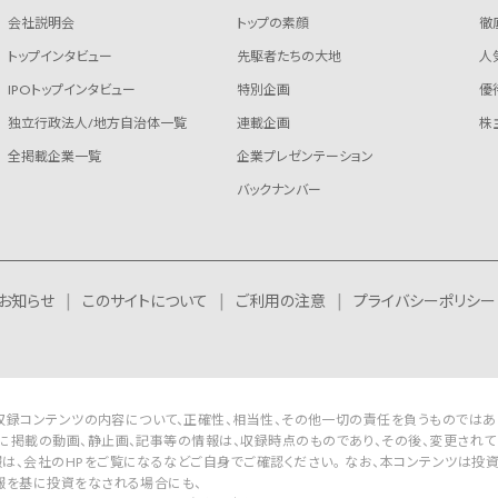
会社説明会
トップの素顔
徹
トップインタビュー
先駆者たちの大地
人
IPOトップインタビュー
特別企画
優
独立行政法人/地方自治体一覧
連載企画
株
全掲載企業一覧
企業プレゼンテーション
バックナンバー
お知らせ
このサイトについて
ご利用の注意
プライバシーポリシー
Rは収録コンテンツの内容について、正確性、相当性、その他一切の責任を負うものではあ
に掲載の動画、静止画、記事等の情報は、収録時点のものであり、その後、変更されて
は、会社のHPをご覧になるなどご自身でご確認ください。 なお、本コンテンツは投
報を基に投資をなされる場合にも、