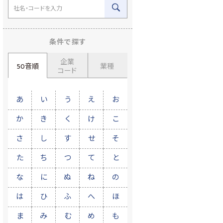
条件で探す
企業
50音順
業種
コード
あ
い
う
え
お
か
き
く
け
こ
さ
し
す
せ
そ
た
ち
つ
て
と
な
に
ぬ
ね
の
は
ひ
ふ
へ
ほ
ま
み
む
め
も