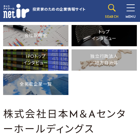
投資家のための
企業情報サイト
SEARCH
MENU
トップ
会社説明会
インタビュー
IPOトップ
独立行政法人
インタビュー
／地方自治体
全掲載企業一覧
株式会社日本M＆Aセンタ
ーホールディングス