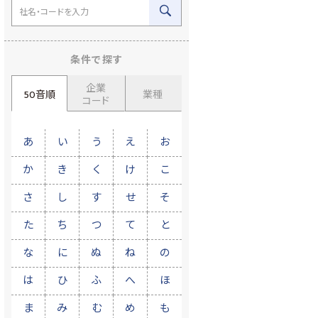
条件で探す
企業
50音順
業種
コード
あ
い
う
え
お
か
き
く
け
こ
さ
し
す
せ
そ
た
ち
つ
て
と
な
に
ぬ
ね
の
は
ひ
ふ
へ
ほ
ま
み
む
め
も