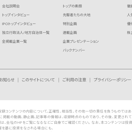
会社説明会
トップの素顔
徹
トップインタビュー
先駆者たちの大地
人
IPOトップインタビュー
特別企画
優
独立行政法人/地方自治体一覧
連載企画
株
全掲載企業一覧
企業プレゼンテーション
バックナンバー
お知らせ
このサイトについて
ご利用の注意
プライバシーポリシー
Rは収録コンテンツの内容について、正確性、相当性、その他一切の責任を負うものではあ
に掲載の動画、静止画、記事等の情報は、収録時点のものであり、その後、変更されて
は、会社のHPをご覧になるなどご自身でご確認ください。 なお、本コンテンツは投
報を基に投資をなされる場合にも、