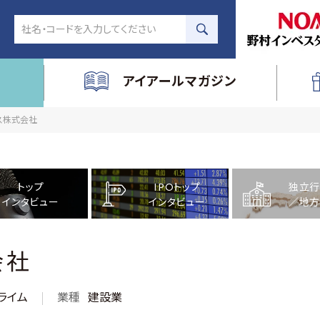
アイアールマガジン
ウス株式会社
トップ
IPOトップ
独立行
インタビュー
インタビュー
／地方
会社
ライム
業種
建設業