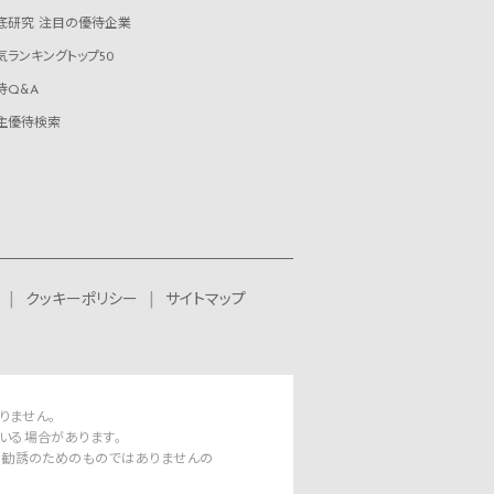
底研究 注目の優待企業
気ランキングトップ50
待Q&A
主優待検索
クッキーポリシー
サイトマップ
りません。
いる場合があります。
資勧誘のためのものではありませんの