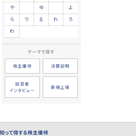
や
ゆ
よ
ら
り
る
れ
ろ
わ
テーマで探す
株主優待
決算説明
経営者
新規上場
インタビュー
知って得する株主優待