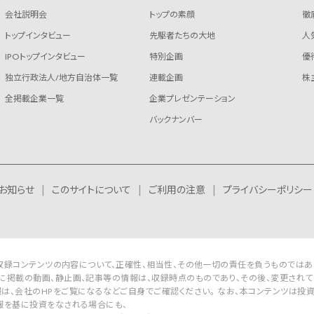
会社説明会
トップの素顔
徹
トップインタビュー
先駆者たちの大地
人
IPOトップインタビュー
特別企画
優
独立行政法人/地方自治体一覧
連載企画
株
全掲載企業一覧
企業プレゼンテーション
バックナンバー
お知らせ
このサイトについて
ご利用の注意
プライバシーポリシー
Rは収録コンテンツの内容について、正確性、相当性、その他一切の責任を負うものではあ
に掲載の動画、静止画、記事等の情報は、収録時点のものであり、その後、変更されて
は、会社のHPをご覧になるなどご自身でご確認ください。 なお、本コンテンツは投
報を基に投資をなされる場合にも、