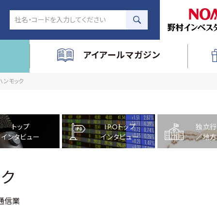
アイアールマガジン
社ハンモック
トップ
IPOトップ
独立行
インタビュー
インタビュー
／地方
ック
通信業