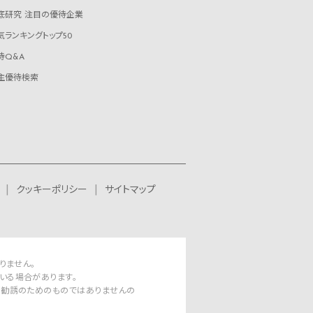
底研究 注目の優待企業
気ランキングトップ50
待Q&A
主優待検索
クッキーポリシー
サイトマップ
りません。
いる場合があります。
資勧誘のためのものではありませんの