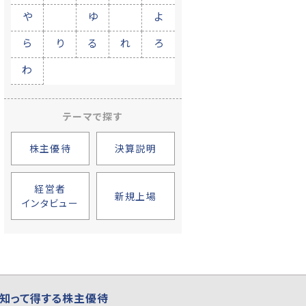
や
ゆ
よ
ら
り
る
れ
ろ
わ
テーマで探す
株主優待
決算説明
経営者
新規上場
インタビュー
知って得する株主優待