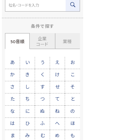
条件で探す
企業
50音順
業種
コード
あ
い
う
え
お
か
き
く
け
こ
さ
し
す
せ
そ
た
ち
つ
て
と
な
に
ぬ
ね
の
は
ひ
ふ
へ
ほ
ま
み
む
め
も