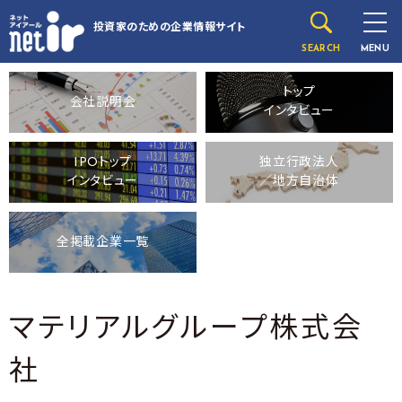
投資家のための
企業情報サイト
SEARCH
MENU
トップ
会社説明会
インタビュー
IPOトップ
独立行政法人
インタビュー
／地方自治体
全掲載企業一覧
マテリアルグループ株式会
社