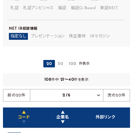
札証
札証アンビシャス
福証
福証Q-Board
東証REIT
NET IR
収録情報
指定なし
プレゼンテーション
株主優待
IRマガジン
件表示
20
50
100
108
21～40
件中
件を表示
2/6
前の20件
次の20件
▲
▲
コード
企業名
外部リンク
▼
▼