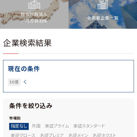
独立行政法人
全掲載企業一覧
／地方自治体
企業検索結果
現在の条件
く
50音
条件を絞り込み
市場別
指定なし
外国
東証プライム
東証スタンダード
東証グロース
名証プレミア
名証メイン
名証ネクスト